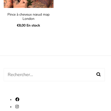
Pince à cheveux nœud map
London
€
8,00
En stock
Rechercher :
fab
fa-
fab