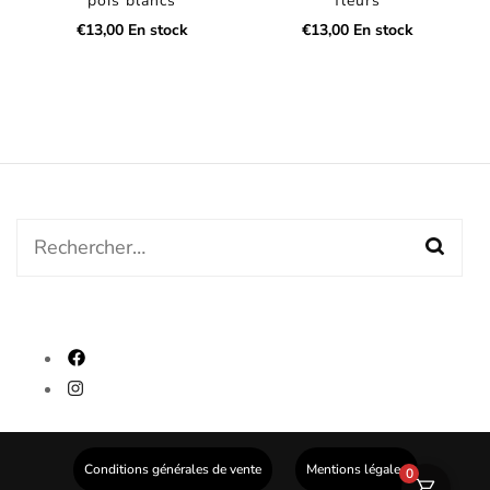
pois blancs
fleurs
€
13,00
En stock
€
13,00
En stock
Rechercher :
fab
fa-
fab
facebook
fa-
instagram
Conditions générales de vente
Mentions légales
0