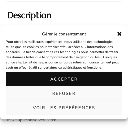
Description
Gérer le consentement
Bibi en feutre orange finition coton blanc à pois orange.
Pour offrir les meilleures expériences, nous utilisons des technologies
telles que les cookies pour stocker et/ou accéder aux informations des
Composé de tulle plumetis blanc, fleur orange et blanche à
appareils. Le fait de consentir à ces technologies nous permettra de traiter
des données telles que le comportement de navigation ou les ID uniques
perle orange. Noeud coton imprimé.
sur ce site. Le fait de ne pas consentir ou de retirer son consentement peut
avoir un effet négatif sur certaines caractéristiques et fonctions.
2 pinces interne pour accrocher sur votre coiffure.
ACCEPTER
Pièce unique.
REFUSER
Photographe: Etienne Regnier
VOIR LES PRÉFÉRENCES
Mannequin: Emilie
Make up: Monise Verhaeren