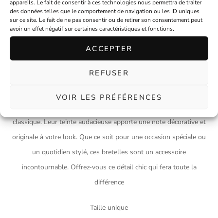
appareils. Le fait de consentir à ces technologies nous permettra de traiter
Informations complémentaires
des données telles que le comportement de navigation ou les ID uniques
sur ce site. Le fait de ne pas consentir ou de retirer son consentement peut
avoir un effet négatif sur certaines caractéristiques et fonctions.
Description
ACCEPTER
REFUSER
Ajoutez une touche d’élégance à votre tenue avec nos bretelles
pour homme couleur moutarde. Ajustables pour un confort
VOIR LES PRÉFÉRENCES
optimal, elles s’accordent parfaitement avec une chemise
classique. Leur teinte audacieuse apporte une note décorative et
originale à votre look. Que ce soit pour une occasion spéciale ou
un quotidien stylé, ces bretelles sont un accessoire
incontournable. Offrez-vous ce détail chic qui fera toute la
différence
Taille unique