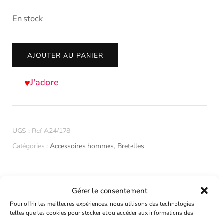
En stock
quantité
AJOUTER AU PANIER
de
Bretelle
J'adore
de
dos
réglable
UGS :
Ref A24/178
couleur
Catégories :
Accessoires hommes
,
Bretelles
moutarde
Gérer le consentement
Description
Pour offrir les meilleures expériences, nous utilisons des technologies
telles que les cookies pour stocker et/ou accéder aux informations des