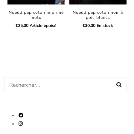
Noeud pap coton imprimé
Noeud pap coton noir à
moto
pois blancs
€
25,00
Article épuisé
€
30,00
En stock
Rechercher :
fab
fa-
fab
facebook
fa-