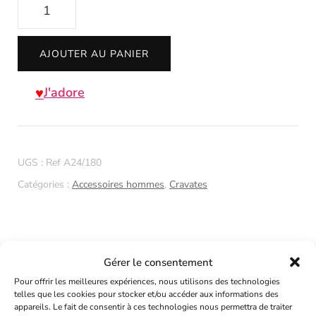
quantité
de
Cravate
AJOUTER AU PANIER
noire
et
J'adore
rose
bijou
avec
UGS :
Ref A24/180
perles
Catégories :
Accessoires hommes
,
Cravates
Gérer le consentement
Description
Pour offrir les meilleures expériences, nous utilisons des technologies
telles que les cookies pour stocker et/ou accéder aux informations des
Informations complémentaires
appareils. Le fait de consentir à ces technologies nous permettra de traiter