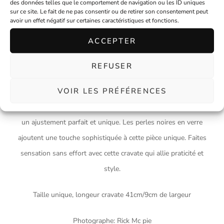
des données telles que le comportement de navigation ou les ID uniques
sur ce site. Le fait de ne pas consentir ou de retirer son consentement peut
avoir un effet négatif sur certaines caractéristiques et fonctions.
Description
ACCEPTER
Optez pour l’élégance décontractée avec notre cravate en coton
REFUSER
noir ornée d’un charmant motif de fleurs et de petits pois. Fini
VOIR LES PRÉFÉRENCES
les nœuds compliqués, il vous suffit de l’enfiler pour un style
instantané ! Son ruban de resserrage au cou et à la taille assure
un ajustement parfait et unique. Les perles noires en verre
ajoutent une touche sophistiquée à cette pièce unique. Faites
sensation sans effort avec cette cravate qui allie praticité et
style.
Taille unique, longeur cravate 41cm/9cm de largeur
Photographe: Rick Mc pie