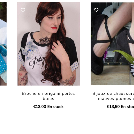
n
Broche en origami perles
Bijoux de chaussure
bleus
mauves plumes v
€
13,00
En stock
€
13,50
En sto