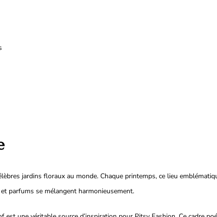
s
e
célèbres jardins floraux au monde. Chaque printemps, ce lieu emblématiqu
rs et parfums se mélangent harmonieusement.
of est une véritable source d’inspiration pour Pitsy Fashion. Ce cadre po