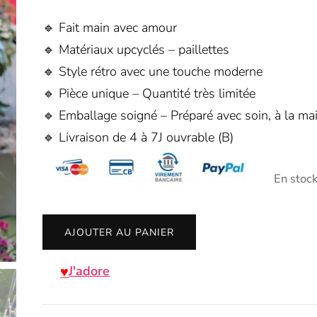
🔹 Fait main avec amour
🔹 Matériaux upcyclés – paillettes
🔹 Style rétro avec une touche moderne
🔹 Pièce unique – Quantité très limitée
🔹 Emballage soigné – Préparé avec soin, à la mai
🔹 Livraison de 4 à 7J ouvrable (B)
En stoc
quantité
AJOUTER AU PANIER
de
Grande
J'adore
pince
à