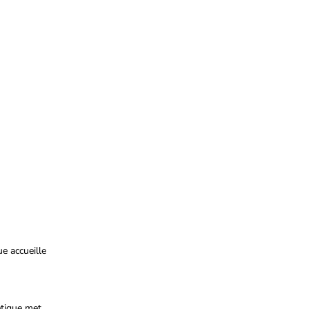
e accueille
étique met