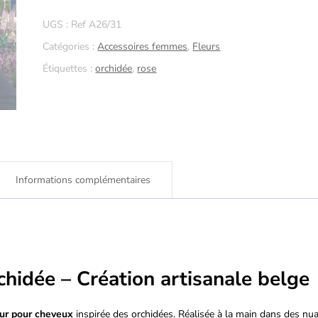
cheveux
UGS :
Ref A26/31
fleur
Catégories :
Accessoires femmes
,
Fleurs
orchidée
Étiquettes :
orchidée
,
rose
rose
Informations complémentaires
chidée – Création artisanale belge
eur pour cheveux
inspirée des orchidées. Réalisée à la main dans des nu