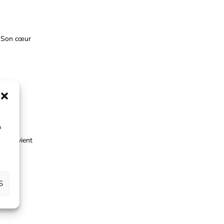
e. Son cœur
à
ue convient
S