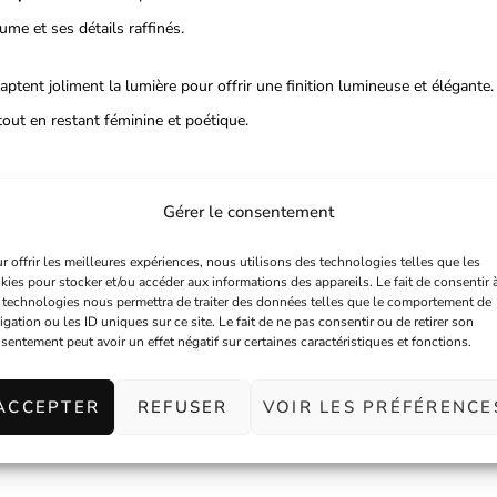
ume et ses détails raffinés.
captent joliment la lumière pour offrir une finition lumineuse et élégant
 tout en restant féminine et poétique.
Gérer le consentement
oiffure.
r offrir les meilleures expériences, nous utilisons des technologies telles que les
kies pour stocker et/ou accéder aux informations des appareils. Le fait de consentir 
 technologies nous permettra de traiter des données telles que le comportement de
ne coiffure simple en un look original. Son style romantique et artistiq
igation ou les ID uniques sur ce site. Le fait de ne pas consentir ou de retirer son
sentement peut avoir un effet négatif sur certaines caractéristiques et fonctions.
hoto ou simplement pour apporter une touche unique à votre quotidien.
 et aux détails délicatement assemblés à la main.
ACCEPTER
REFUSER
VOIR LES PRÉFÉRENCE