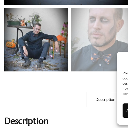
Pou
coo
ces
nav
con
Description
Description