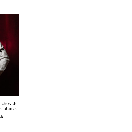
nches de
s blancs
ck