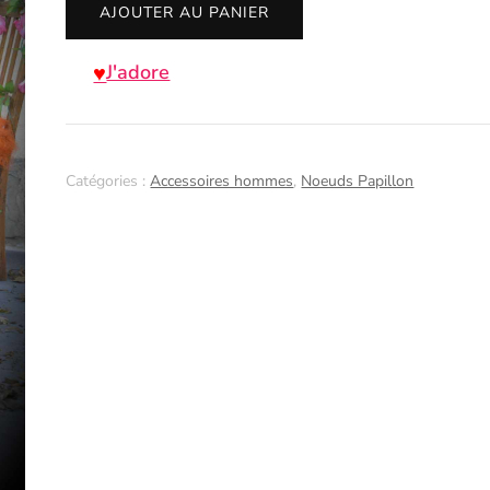
AJOUTER AU PANIER
de
Noeud
J'adore
pap
Halloween
Catégories :
Accessoires hommes
,
Noeuds Papillon