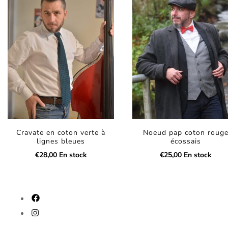
Cravate en coton verte à
Noeud pap coton roug
lignes bleues
écossais
€
28,00
En stock
€
25,00
En stock
fab
fa-
fab
facebook
fa-