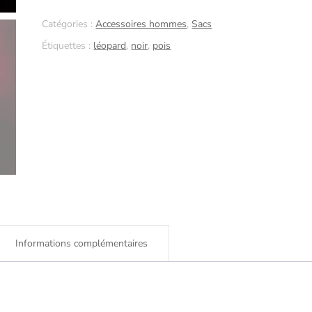
noir
Catégories :
Accessoires hommes
,
Sacs
avec
Étiquettes :
léopard
,
noir
,
pois
petits
pois
blancs
Informations complémentaires