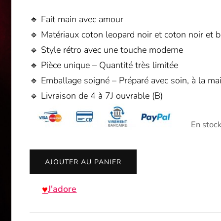
🔹 Fait main avec amour
🔹 Matériaux coton leopard noir et coton noir et 
🔹 Style rétro avec une touche moderne
🔹 Pièce unique – Quantité très limitée
🔹 Emballage soigné – Préparé avec soin, à la mai
🔹 Livraison de 4 à 7J ouvrable (B)
En stoc
quantité
AJOUTER AU PANIER
de
Sac
J'adore
étui
bandouilière