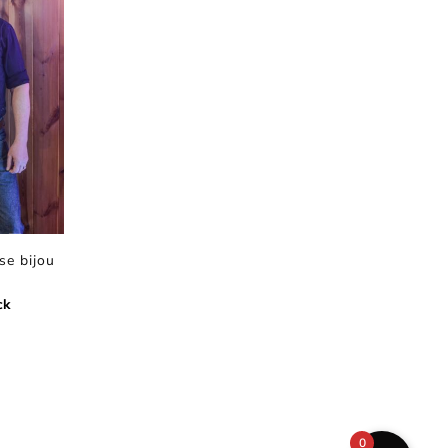
se bijou
ck
0