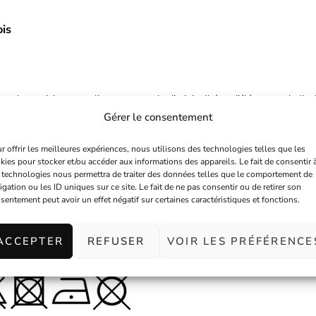
ois
ue du vestiaire masculin avec un style d’originalité et d’élégance rebelle. 
Gérer le consentement
fre une alternative élégante et pratique au sac à dos ou à la sacoche class
r offrir les meilleures expériences, nous utilisons des technologies telles que les
kies pour stocker et/ou accéder aux informations des appareils. Le fait de consentir 
 technologies nous permettra de traiter des données telles que le comportement de
igation ou les ID uniques sur ce site. Le fait de ne pas consentir ou de retirer son
ancs sur fond noir, s’ajuste parfaitement à votre silhouette grâce à sa 
sentement peut avoir un effet négatif sur certaines caractéristiques et fonctions.
 essentiels : téléphone, clés, portefeuille… tout en gardant une liberté 
ACCEPTER
REFUSER
VOIR LES PRÉFÉRENCE