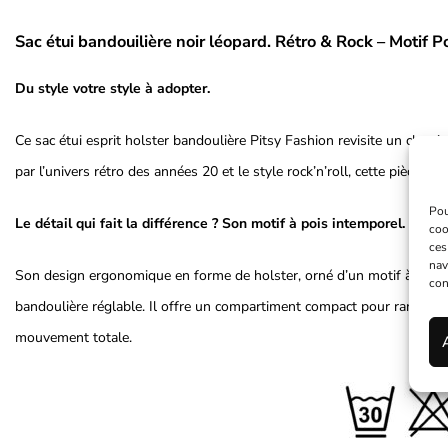
Sac étui bandouilière noir léopard. Rétro & Rock – Motif P
Du style votre style à adopter.
Ce sac étui esprit holster bandoulière Pitsy Fashion revisite un classiq
par l’univers rétro des années 20 et le style rock’n’roll, cette pièce of
Pou
Le détail qui fait la différence ? Son motif à pois intemporel.
coo
ces
nav
Son design ergonomique en forme de holster, orné d’un motif à pois bl
con
bandoulière réglable. Il offre un compartiment compact pour ranger vos
mouvement totale.