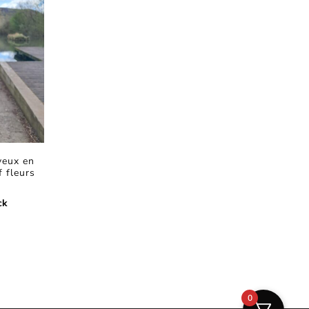
veux en
f fleurs
ck
0