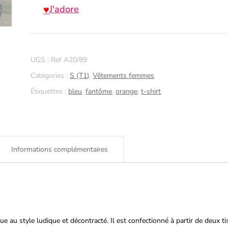
J'adore
T-
shirt
S
UGS :
Ref A20/89
en
Catégories :
S (T1)
,
Vêtements femmes
Jersey
Étiquettes :
bleu
,
fantôme
,
orange
,
t-shirt
bleu
petits
fantômes
Informations complémentaires
ue au style ludique et décontracté. Il est
confectionné à partir de deux ti