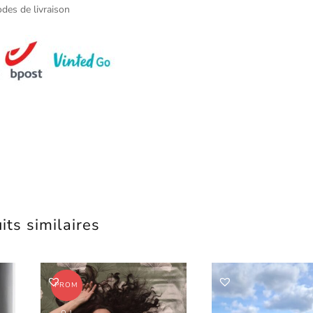
des de livraison
its similaires
PROM
O !