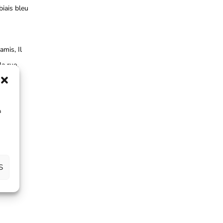
biais bleu
amis, Il
la rue.
à
S