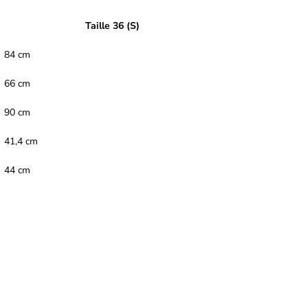
Taille 36 (S)
84 cm
66 cm
90 cm
41,4 cm
44 cm