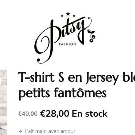
T-shirt S en Jersey b
petits fantômes
€
28,00
En stock
€
40,00
Le
Le
prix
prix
🔹 Fait main avec amour