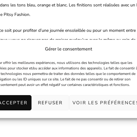
dans les tons bleu, orange et blanc. Les finitions sont réalisées avec un 
e Pitsy Fashion.
 ce soit pour profiter d’une journée ensoleillée ou pour un moment entre 
ique : vous ne risquez pas de croiser quelqu’un avec le même au coin de 
Gérer le consentement
r offrir les meilleures expériences, nous utilisons des technologies telles que les
kies pour stocker et/ou accéder aux informations des appareils. Le fait de consentir 
 technologies nous permettra de traiter des données telles que le comportement de
igation ou les ID uniques sur ce site. Le fait de ne pas consentir ou de retirer son
sentement peut avoir un effet négatif sur certaines caractéristiques et fonctions.
age & coton), pièce unique.
ACCEPTER
REFUSER
VOIR LES PRÉFÉRENCE