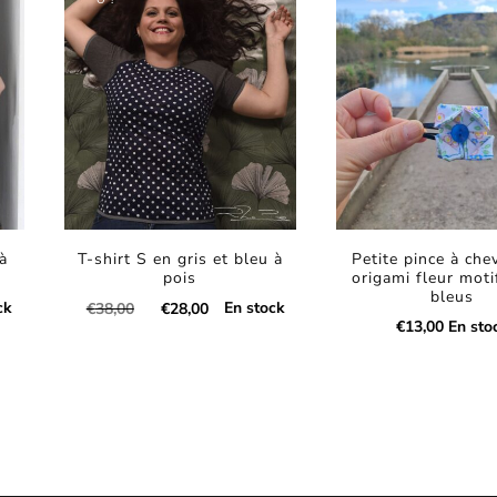
 à
T-shirt S en gris et bleu à
Petite pince à che
pois
origami fleur moti
bleus
Le
Le
ck
En stock
€
38,00
€
28,00
€
13,00
En sto
prix
prix
Ce
initial
actuel
était :
est :
produit
€38,00.
€28,00.
a
plusieurs
variations.