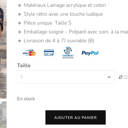
🔹 Matériaux Lainage acrylique et coton
initial
actuel
🔹 Style rétro avec une touche ludique
était :
est :
🔹 Pièce unique Taille S
🔹 Emballage soigné – Préparé avec soin, à la mai
€40,00.
€28,00.
🔹 Livraison de 4 à 7J ouvrable (B)
Taille
Ef
En stock
quantité
AJOUTER AU PANIER
de