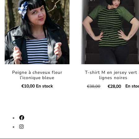
Peigne à cheveux fleur
T-shirt M en jersey vert
l’iconique bleue
lignes noires
Le
Le
€
10,00
En stock
En sto
€
38,00
€
28,00
prix
prix
Ce
initial
actuel
était :
est :
produit
€38,00.
€28,00.
a
fab
fa-
plusieurs
fab
facebook
fa-
variations.