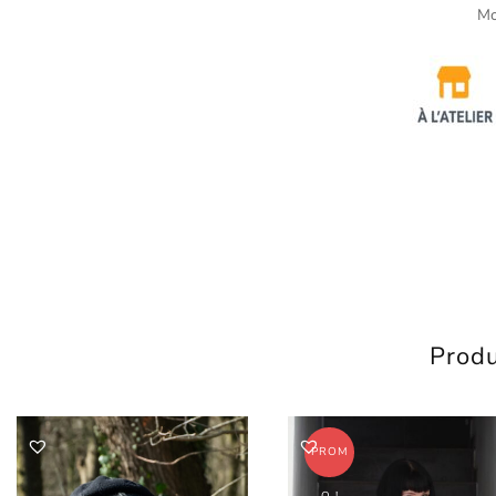
Mo
Produ
PROM
O !