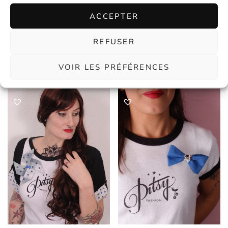
ACCEPTER
Broche momie spooky rouge
Broche origami brune à pois
blancs
REFUSER
€
7,00
En stock
€
13,00
En stock
VOIR LES PRÉFÉRENCES