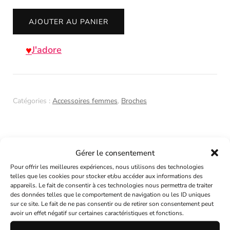
quantité
AJOUTER AU PANIER
de
Broche
J'adore
origami
brune
à
Catégories :
Accessoires femmes
,
Broches
pois
blancs
Gérer le consentement
Description
Pour offrir les meilleures expériences, nous utilisons des technologies
telles que les cookies pour stocker et/ou accéder aux informations des
appareils. Le fait de consentir à ces technologies nous permettra de traiter
Informations complémentaires
des données telles que le comportement de navigation ou les ID uniques
sur ce site. Le fait de ne pas consentir ou de retirer son consentement peut
avoir un effet négatif sur certaines caractéristiques et fonctions.
Description