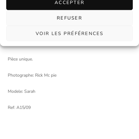
ACCEPTER
Broche origami brune à pois blanc en coton. Gros bouton en
REFUSER
bois brun.
VOIR LES PRÉFÉRENCES
Mesures: 18cm/18cm.
Pièce unique.
Photographe: Rick Mc pie
Modele: Sarah
Ref: A15/09