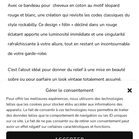
Avec ce bandeau pour cheveux en coton au motif léopard
rouge et blanc, une création qui revisite les codes classiques du
style rockabilly. Ce design « félin » décliné dans un rouge
éclatant apporte une luminosité immédiate et une singularité
rafraîchissante à votre allure, tout en restant un incontournable
de votre garde-robe.
C’est l’atout idéal pour donner du relief à une mise en beauté
sobre ou pour parfaire un look vintage totalement assumé.
Gérer le consentement
Un maintien exemplaire et un confort sur mesure
Pour offrir les meilleures expériences, nous utilisons des technologies
telles que les cookies pour stocker et/ou accéder aux informations des
Confectionné artisanalement en coton, ce bandeau marie
appareils. Le fait de consentir à ces technologies nous permettra de traiter
des données telles que le comportement de navigation ou les ID uniques
esthétique et ingéniosité pour s’adapter à votre morphologie :
sur ce site. Le fait de ne pas consentir ou de retirer son consentement peut
avoir un effet négatif sur certaines caractéristiques et fonctions.
🔹Ajustable et nouable : Modulez votre style en créant un