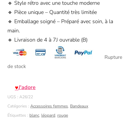
🔹 Style rétro avec une touche moderne
🔹 Pièce unique – Quantité très limitée
🔹 Emballage soigné – Préparé avec soin, à la
main.
🔹 Livraison de 4 à 7J ouvrable (B)
Rupture
de stock
J'adore
UGS :
A26/22
Catégories :
Accessoires femmes
,
Bandeaux
Étiquettes :
blanc
,
léopard
,
rouge