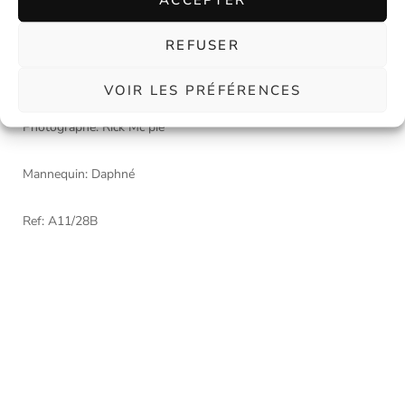
Le bibi fait 14cm sur 14cm avec les décorations cravates il fait
17cm/25cm.
REFUSER
Pièce unique.
VOIR LES PRÉFÉRENCES
Photographe: Rick Mc pie
Mannequin: Daphné
Ref: A11/28B