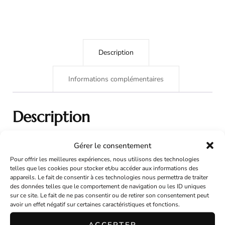
grise
Description
Informations complémentaires
Description
Gérer le consentement
Bibi pour cheveux en feutre noir finition de biais velours noir.
Pour offrir les meilleures expériences, nous utilisons des technologies
telles que les cookies pour stocker et/ou accéder aux informations des
Orné de cravates couleurs or, gris et mauve.
appareils. Le fait de consentir à ces technologies nous permettra de traiter
des données telles que le comportement de navigation ou les ID uniques
sur ce site. Le fait de ne pas consentir ou de retirer son consentement peut
3pinces à cheveux afin de l’accrocher sur votre coiffure.
avoir un effet négatif sur certaines caractéristiques et fonctions.
ACCEPTER