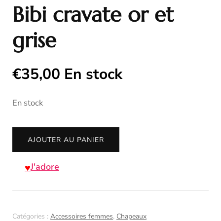
Bibi cravate or et
grise
€
35,00
En stock
En stock
quantité
AJOUTER AU PANIER
de
Bibi
J'adore
cravate
or
et
Catégories :
Accessoires femmes
,
Chapeaux