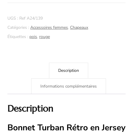
Rétro
en
UGS :
Ref A24/139
Jersey
Catégories :
Accessoires femmes
,
Chapeaux
–
Étiquettes :
pois
,
rouge
Rouge
à
Pois
Blancs
Description
&
Blanc
Informations complémentaires
Uni
Description
Bonnet Turban Rétro en Jersey