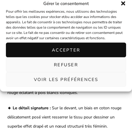
Gérer le consentement
pièce maîtresse idéale.
Pour offrir les meilleures expériences, nous utilisons des technologies
Un jeu de matières et de
telles que les cookies pour stocker et/ou accéder aux informations des
appareils. Le fait de consentir à ces technologies nous permettra de traiter
des données telles que le comportement de navigation ou les ID uniques
textures unique
sur ce site. Le fait de ne pas consentir ou de retirer son consentement peut
avoir un effet négatif sur certaines caractéristiques et fonctions.
ACCEPTER
Chaque détail de ce bonnet a été pensé pour créer un contraste
graphique saisissant et élégant :
REFUSER
🔹 Le duo de tissus :
Un assemblage soigné entre un jersey de
VOIR LES PRÉFÉRENCES
coton blanc finement texturé et plissé, et un jersey de coton
rouge éclatant à pois blancs iconiques.
🔹 Le détail signature :
Sur le devant, un biais en coton rouge
délicatement posé vient resserrer le tissu pour dessiner un
superbe effet drapé et un nœud structuré très féminin.