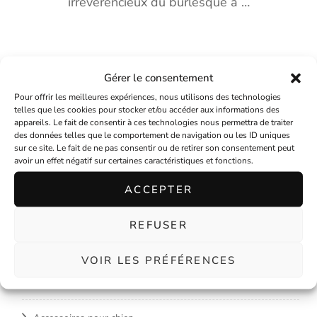
irrévérencieux du burlesque à …
le
défilé.
Gérer le consentement
Pour offrir les meilleures expériences, nous utilisons des technologies
telles que les cookies pour stocker et/ou accéder aux informations des
appareils. Le fait de consentir à ces technologies nous permettra de traiter
des données telles que le comportement de navigation ou les ID uniques
Accueil
sur ce site. Le fait de ne pas consentir ou de retirer son consentement peut
avoir un effet négatif sur certaines caractéristiques et fonctions.
Boutique Rock’n’roll
ACCEPTER
Accessoires femmes
REFUSER
Vêtements femmes
VOIR LES PRÉFÉRENCES
Accessoires hommes