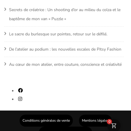
Secrets de créatrice : Un shooting d’or au milieu du colza et le
baptême de mon van « Puzzle »
Le sacre du burlesque sur pointes, retour sur le défilé.
De l’atelier au podium : les nouvelles escales de Pitsy Fashion
Au cœur de mon atelier, entre couture, conscience et créativité
fab
fa-
fab
facebook
fa-
instagram
Conditions générales de vente
Mentions légales
0