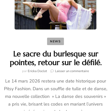
NEWS
Le sacre du burlesque sur
pointes, retour sur le défilé.
sur
par
Ericka Doclot
Laisser un commentaire
Le
Le 14 mars 2026 restera une date historique pour
sacre
du
Pitsy Fashion. Dans un souffle de tulle et de danse,
burlesque
sur
ma nouvelle collection » La danse des souvenirs »
pointes,
a pris vie, brisant les codes en mariant l’univers
retour
sur