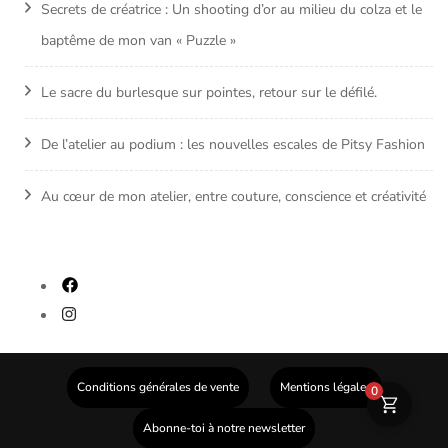
Secrets de créatrice : Un shooting d’or au milieu du colza et le
baptême de mon van « Puzzle »
Le sacre du burlesque sur pointes, retour sur le défilé.
De l’atelier au podium : les nouvelles escales de Pitsy Fashion
Au cœur de mon atelier, entre couture, conscience et créativité
fab
fa-
fab
facebook
fa-
instagram
Conditions générales de vente
Mentions légales
0
Abonne-toi à notre newsletter